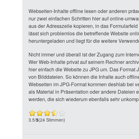
Webseiten-Inhalte offline lesen oder anderen prä
nur zwei einfachen Schritten hier auf online-umw
aus der Adresszeile kopieren, in das Formularfel
lässt sich problemlos die betreffende Website on
heruntergeladen und liegt für die weitere Verwen
Nicht immer und überall ist der Zugang zum Interne
Wer Web-Inhalte privat auf seinem Rechner archi
hier einfach die Website zu JPG um. Das Format J
von Bilddateien. So können die Inhalte auch offlin
Webseiten im JPG-Format kommen deshlab bei v
als Material in Präsentation oder andere Dateien
werden, die sich wiederum ebenfalls sehr unkompl
3.5
/
5
(24 Stimmen)