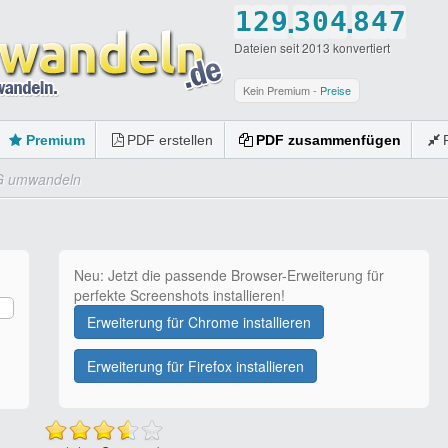
.
.
1
2
9
3
0
4
8
4
7
Dateien seit 2013 konvertiert
Kein Premium -
Preise
Premium
PDF erstellen
PDF zusammenfügen
PG umwandeln
Neu: Jetzt die passende Browser-Erweiterung für
perfekte Screenshots installieren!
Erweiterung für Chrome installieren
Erweiterung für Firefox installieren