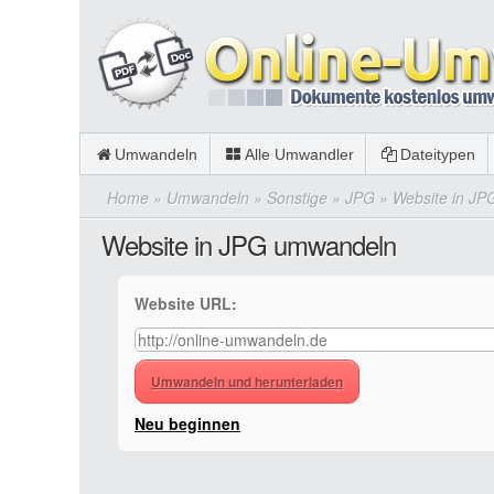
Umwandeln
Alle Umwandler
Dateitypen
Home
»
Umwandeln
»
Sonstige
»
JPG
»
Website in J
Website in JPG umwandeln
Website URL:
Umwandeln und herunterladen
Neu beginnen