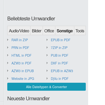
Beliebteste Umwandler
Audio/Video
Bilder
Office
Tools
Sonstige
RAR in ZIP
EPUB in PDF
PRN in PDF
7ZIP in ZIP
HTML in PDF
PUB in PDF
AZW3 in PDF
DXF in PDF
AZW3 in EPUB
EPUB in AZW3
Website in JPG
DjVu in PDF
Alle Dateitypen & Converter
Neueste Umwandler