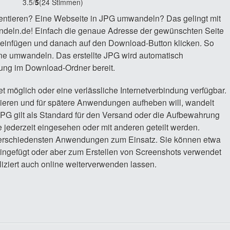
3.5
/
5
(24 Stimmen)
sentieren? Eine Webseite in JPG umwandeln? Das gelingt mit
andeln.de! Einfach die genaue Adresse der gewünschten Seite
d einfügen und danach auf den Download-Button klicken. So
line umwandeln. Das erstellte JPG wird automatisch
dung im Download-Ordner bereit.
t möglich oder eine verlässliche Internetverbindung verfügbar.
vieren und für spätere Anwendungen aufheben will, wandelt
PG gilt als Standard für den Versand oder die Aufbewahrung
e jederzeit eingesehen oder mit anderen geteilt werden.
erschiedensten Anwendungen zum Einsatz. Sie können etwa
 eingefügt oder aber zum Erstellen von Screenshots verwendet
iziert auch online weiterverwenden lassen.